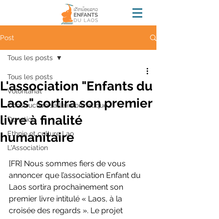
Post
Tous les posts
Tous les posts
L'association "Enfants du
Volontariat
Laos" sortira son premier
Construction salle informatique
livre à finalité
Donation
Ethnie et culture Lao
humanitaire
L'Association
[FR] Nous sommes fiers de vous 
annoncer que l’association Enfant du 
Laos sortira prochainement son 
premier livre intitulé « Laos, à la 
croisée des regards ». Le projet 