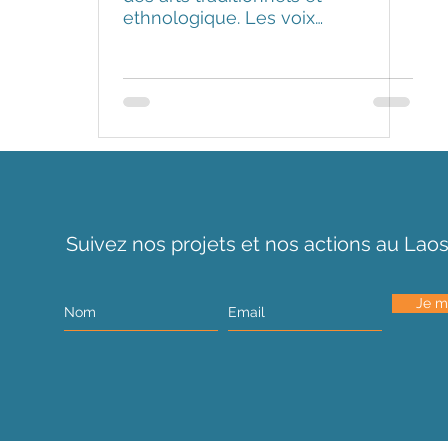
ethnologique. Les voix
du vent : instruments de
musiqu
Suivez nos projets et nos actions au Lao
Je m