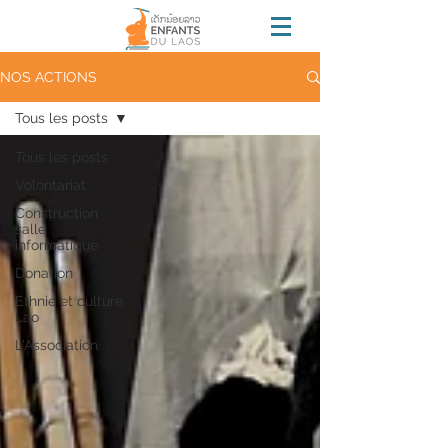
NOS ACTIONS
Tous les posts
Tous les posts
Volontariat
Construction
salle
informatique
Donation
Ethnie et culture
Lao
L'Association