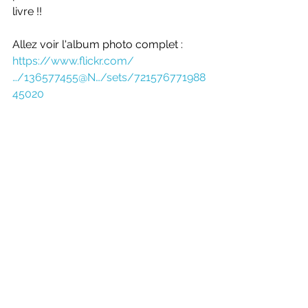
livre !! 
Allez voir l'album photo complet :
https://www.flickr.com/
…/136577455@N…/sets/721576771988
45020