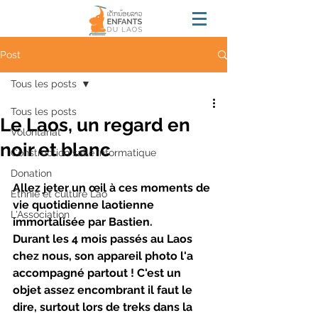
Post
Tous les posts
Tous les posts
Le Laos, un regard en
Volontariat
noir et blanc
Construction salle informatique
Donation
Allez jeter un œil à ces moments de 
Ethnie et culture Lao
vie quotidienne laotienne 
L'Association
immortalisée par Bastien. 
Durant les 4 mois passés au Laos 
chez nous, son appareil photo l'a 
accompagné partout ! C'est un 
objet assez encombrant il faut le 
dire, surtout lors de treks dans la 