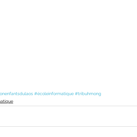
ionenfantsdulaos
#écoleinformatique
#tribuhmong
matique