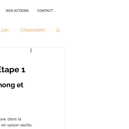
NOS ACTIONS
CONTACT
e Lao
L'Association
tape 1
mong et 
aw, dans la 
 en saison sèche.